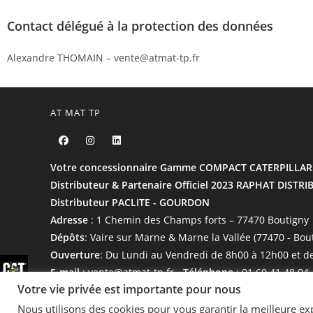
Contact délégué à la protection des données
Alexandre THOMAIN – vente@atmat-tp.fr
AT MAT TP
Votre concessionnaire Gamme COMPACT CATERPILLAR
Distributeur & Partenaire Officiel 2023 RAPHAT DISTR
Distributeur PACLITE - GOURDON
Adresse
: 1 Chemin des Champs forts – 77470 Boutigny
Dépôts
: Vaire sur Marne & Marne la Vallée (77470 - Bou
Ouverture
: Du Lundi au Vendredi de 8h00 à 12h00 et d
E-mail
: vente@atmat-tp.fr -
Téléphone
: 01 60 41 48 04
Votre vie privée est importante pour nous
Nous utilisons des cookies pour vous garantir la meilleure expé