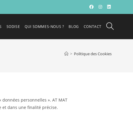
S
SODISE
QUI SOMMES-NOUS ?
BLOG
CONTACT
>
Politique des Cookies
e « données personnelles ». AT MAT
 et dans une finalité précise.