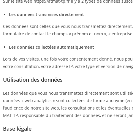
Sur le site web https://atmat-tp.fr il y a 2 types de données suscep
Les données transmises directement
Ces données sont celles que vous nous transmettez directement, v
formulaire de contact le champs « prénom et nom », « entreprise o
Les données collectées automatiquement
Lors de vos visites, une fois votre consentement donné, nous pouv
votre consultation, votre adresse IP, votre type et version de navig
Utilisation des données
Les données que vous nous transmettez directement sont utilisée
données « web analytics » sont collectées de forme anonyme (en
l’audience de notre site web, les consultations et les éventuelle
MAT TP, responsable du traitement des données, et ne seront jamai
Base légale