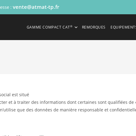
vente@atmat-tp.fr
resse :
®
GAMME COMPACT CAT
REMORQUES
EQUIPEMENT
ocial est situé
er et à traiter des informations dont certaines sont qualifiées d
n’utilise que des données de manière responsable et confidentielle