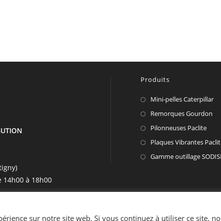
Produits
Mini-pelles Caterpillar
Remorques Gourdon
Pilonneuses Paclite
IBUTION
Plaques Vibrantes Pacli
Gamme outillage SODIS
tigny)
e 14h00 à 18h00
rience sur notre site web. Si vous continuez à utiliser ce site, n