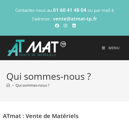
Contactez-nous au
01 60 41 48 04
ou par mail à
vente@atmat-tp.fr
l'adresse :
MENU
Qui sommes-nous ?
>
Qui sommes-nous ?
ATmat : Vente de Matériels