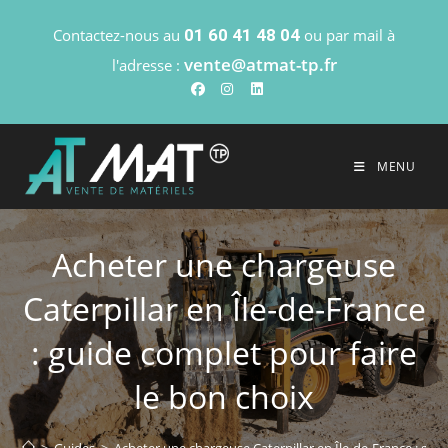
Contactez-nous au
01 60 41 48 04
ou par mail à
vente@atmat-tp.fr
l'adresse :
MENU
Acheter une chargeuse
Caterpillar en Île-de-France
: guide complet pour faire
le bon choix