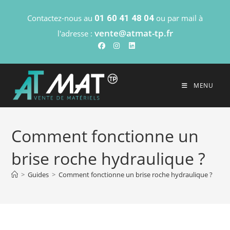
Contactez-nous au
01 60 41 48 04
ou par mail à
vente@atmat-tp.fr
l'adresse :
MENU
Comment fonctionne un
brise roche hydraulique ?
>
Guides
>
Comment fonctionne un brise roche hydraulique ?