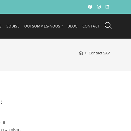
S
SODISE
QUI SOMMES-NOUS ?
BLOG
CONTACT
>
Contact SAV
:
edi
00 – 18h00