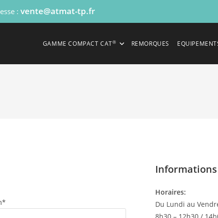
vente@atmat-tp.fr
resse :
®
GAMME COMPACT CAT
REMORQUES
EQUIPEMENT
Informations 
Horaires:
m*
Du Lundi au Vendr
8h30 – 12h30 / 14h