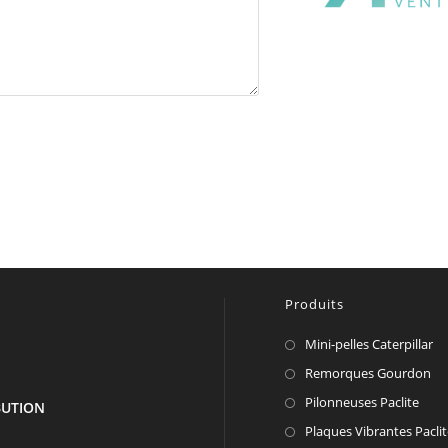
Produits
Mini-pelles Caterpillar
Remorques Gourdon
Pilonneuses Paclite
IBUTION
Plaques Vibrantes Pacli