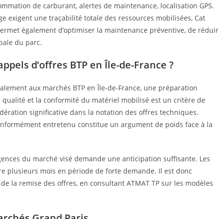
nsommation de carburant, alertes de maintenance, localisation GPS.
ge exigent une traçabilité totale des ressources mobilisées, Cat
 permet également d’optimiser la maintenance préventive, de rédui
bale du parc.
els d’offres BTP en Île-de-France ?
alement aux marchés BTP en Île-de-France, une préparation
qualité et la conformité du matériel mobilisé est un critère de
ération significative dans la notation des offres techniques.
conformément entretenu constitue un argument de poids face à la
igences du marché visé demande une anticipation suffisante. Les
dre plusieurs mois en période de forte demande. Il est donc
de la remise des offres, en consultant ATMAT TP sur les modèles
archés Grand Paris