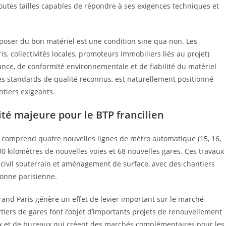
utes tailles capables de répondre à ses exigences techniques et
poser du bon matériel est une condition sine qua non. Les
, collectivités locales, promoteurs immobiliers liés au projet)
nce, de conformité environnementale et de fiabilité du matériel
es standards de qualité reconnus, est naturellement positionné
tiers exigeants.
té majeure pour le BTP francilien
e, comprend quatre nouvelles lignes de métro automatique (15, 16,
 200 kilomètres de nouvelles voies et 68 nouvelles gares. Ces travaux
civil souterrain et aménagement de surface, avec des chantiers
ronne parisienne.
Grand Paris génère un effet de levier important sur le marché
tiers de gares font l’objet d’importants projets de renouvellement
x et de bureaux qui créent des marchés complémentaires pour les