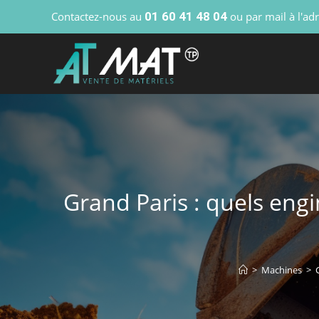
Contactez-nous au
01 60 41 48 04
ou par mail à l'ad
Grand Paris : quels eng
>
Machines
>