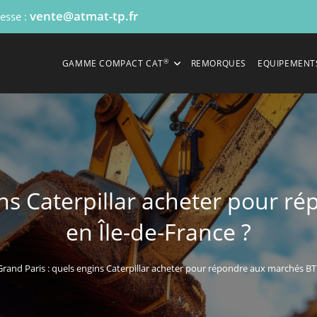
vente@atmat-tp.fr
resse :
®
GAMME COMPACT CAT
REMORQUES
EQUIPEMENT
ins Caterpillar acheter pour 
en Île-de-France ?
Grand Paris : quels engins Caterpillar acheter pour répondre aux marchés BT