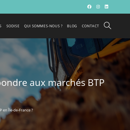
S
SODISE
QUI SOMMES-NOUS ?
BLOG
CONTACT
répondre aux marchés BTP
P en Île-de-France ?