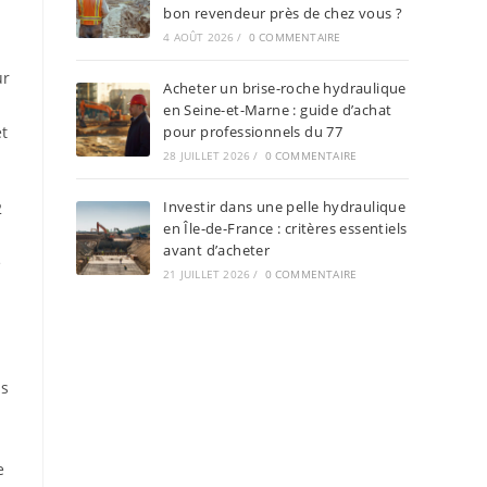
bon revendeur près de chez vous ?
4 AOÛT 2026
/
0 COMMENTAIRE
ur
Acheter un brise-roche hydraulique
en Seine-et-Marne : guide d’achat
et
pour professionnels du 77
28 JUILLET 2026
/
0 COMMENTAIRE
Investir dans une pelle hydraulique
2
en Île-de-France : critères essentiels
avant d’acheter
e
21 JUILLET 2026
/
0 COMMENTAIRE
is
e