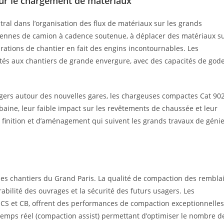
our le chargement de matériaux
tral dans l’organisation des flux de matériaux sur les grands
 bennes de camion à cadence soutenue, à déplacer des matériaux s
urations de chantier en fait des engins incontournables. Les
tés aux chantiers de grande envergure, avec des capacités de god
gers autour des nouvelles gares, les chargeuses compactes Cat 90
aine, leur faible impact sur les revêtements de chaussée et leur
e finition et d’aménagement qui suivent les grands travaux de géni
les chantiers du Grand Paris. La qualité de compaction des rembla
bilité des ouvrages et la sécurité des futurs usagers. Les
 CS et CB, offrent des performances de compaction exceptionnelles
temps réel (compaction assist) permettant d’optimiser le nombre d