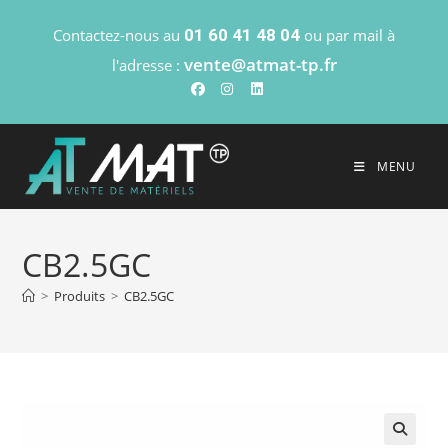
Contactez-nous au
01 60 41 48 04
ou par mail à
vente@atmat-tp.fr
l'adresse :
MENU
CB2.5GC
>
Produits
>
CB2.5GC