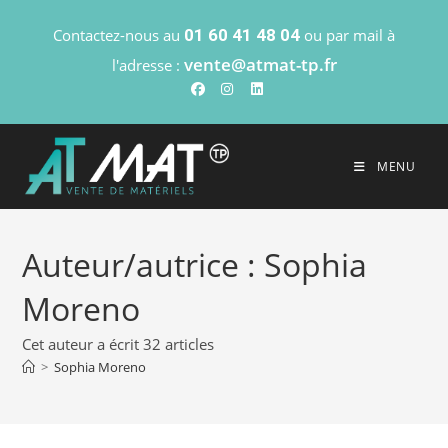
Contactez-nous au
01 60 41 48 04
ou par mail à
vente@atmat-tp.fr
l'adresse :
MENU
Auteur/autrice :
Sophia
Moreno
Cet auteur a écrit 32 articles
>
Sophia Moreno