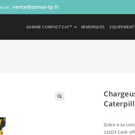
vente@atmat-tp.fr
resse :
®
GAMME COMPACT CAT
REMORQUES
EQUIPEMENT
Chargeu
Caterpil
Grâce à sa conc
232D3 Cat® off