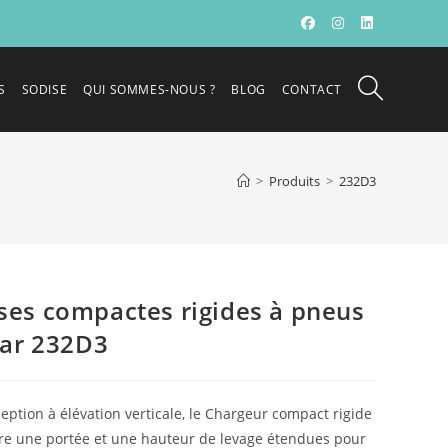
S
SODISE
QUI SOMMES-NOUS ?
BLOG
CONTACT
>
Produits
>
232D3
ses compactes rigides à pneus
lar 232D3
eption à élévation verticale, le Chargeur compact rigide
re une portée et une hauteur de levage étendues pour