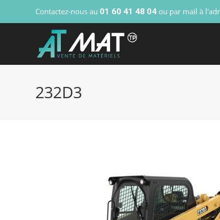
Contactez-nous au
01 60 41 48 04
ou par mail à l'ad
232D3