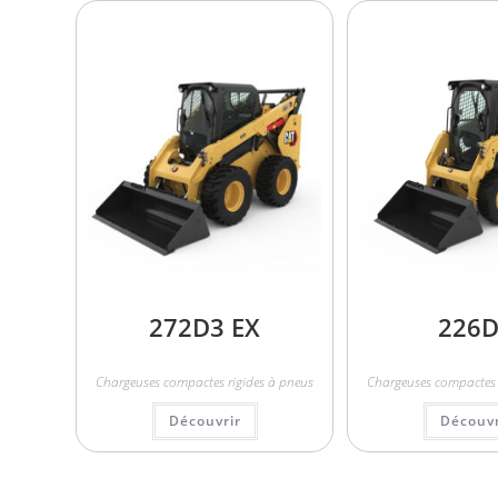
272D3 EX
226
Chargeuses compactes rigides à pneus
Chargeuses compactes 
Découvrir
Découvr