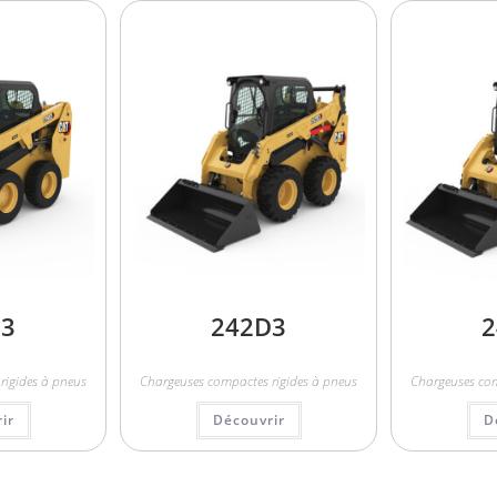
D3
242D3
2
rigides à pneus
Chargeuses compactes rigides à pneus
Chargeuses com
ir
Découvrir
D