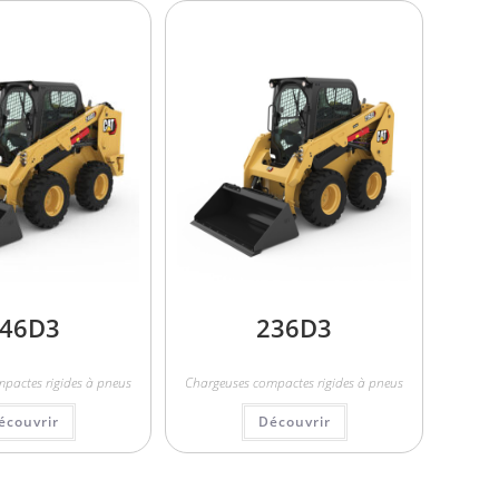
46D3
236D3
pactes rigides à pneus
Chargeuses compactes rigides à pneus
écouvrir
Découvrir