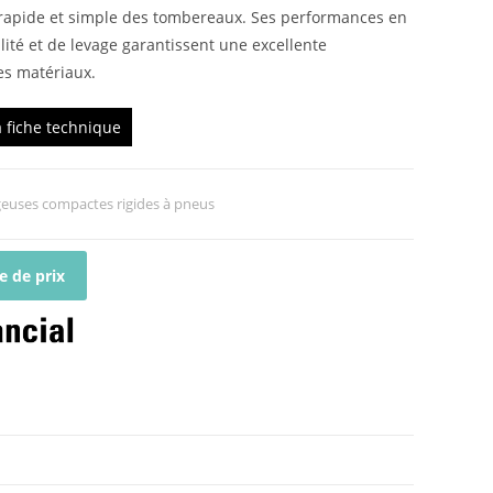
rapide et simple des tombereaux. Ses performances en
lité et de levage garantissent une excellente
s matériaux.
a fiche technique
euses compactes rigides à pneus
 de prix