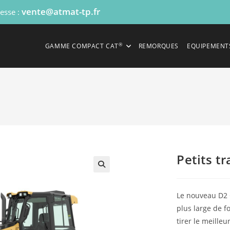
vente@atmat-tp.fr
resse :
®
GAMME COMPACT CAT
REMORQUES
EQUIPEMENT
Petits t
Le nouveau D2 
plus large de f
tirer le meilleur