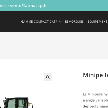
vente@atmat-tp.fr
resse :
®
GAMME COMPACT CAT
REMORQUES
EQUIPEMENT
Minipell
La Minipelle h
à angle variabl
des performan