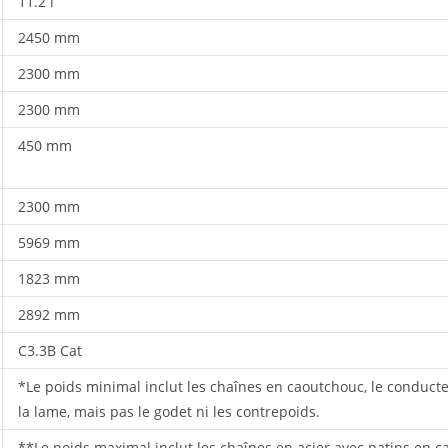
11.2 l
2450 mm
2300 mm
2300 mm
450 mm
2300 mm
5969 mm
1823 mm
2892 mm
C3.3B Cat
*Le poids minimal inclut les chaînes en caoutchouc, le conducteu
la lame, mais pas le godet ni les contrepoids.
**Le poids maximal inclut les chaînes en acier avec patins en ca