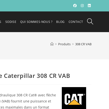
S
SODISE
QUI SOMMES-NOUS ?
BLOG
CONTACT
>
Produits
>
308 CR VAB
e Caterpillar 308 CR VAB
ydraulique 308 CR Cat® avec flèche
e (VAB) fournit une puissance et
ces maximales dans un format