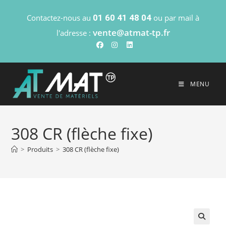
Contactez-nous au
01 60 41 48 04
ou par mail à
vente@atmat-tp.fr
l'adresse :
MENU
308 CR (flèche fixe)
>
Produits
>
308 CR (flèche fixe)