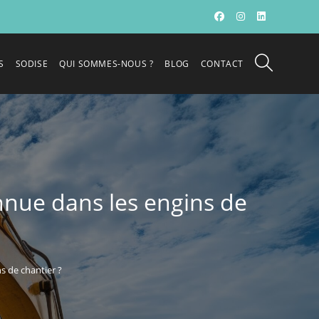
S
SODISE
QUI SOMMES-NOUS ?
BLOG
CONTACT
nnue dans les engins de
s de chantier ?