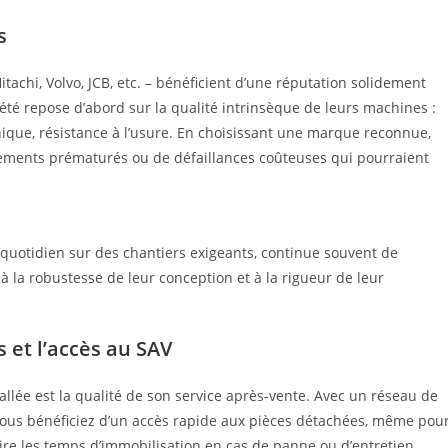
s
tachi, Volvo, JCB, etc. – bénéficient d’une réputation solidement
été repose d’abord sur la qualité intrinsèque de leurs machines :
nique, résistance à l’usure. En choisissant une marque reconnue,
ements prématurés ou de défaillances coûteuses qui pourraient
u quotidien sur des chantiers exigeants, continue souvent de
à la robustesse de leur conception et à la rigueur de leur
s et l’accès au SAV
allée est la qualité de son service après-vente. Avec un réseau de
 vous bénéficiez d’un accès rapide aux pièces détachées, même pou
ire les temps d’immobilisation en cas de panne ou d’entretien