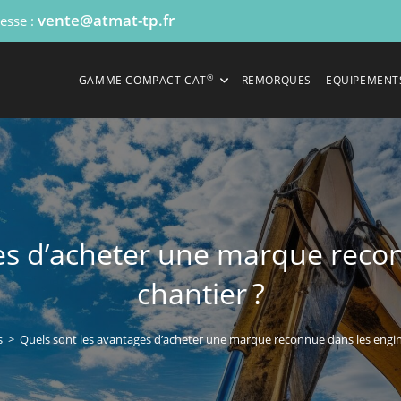
vente@atmat-tp.fr
resse :
®
GAMME COMPACT CAT
REMORQUES
EQUIPEMENT
es d’acheter une marque reco
chantier ?
s
>
Quels sont les avantages d’acheter une marque reconnue dans les engin