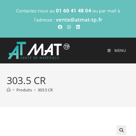
Contactez-nous au
01 60 41 48 04
ou par mail à
vente@atmat-tp.fr
l'adresse :
MENU
303.5 CR
>
Produits
>
303.5 CR