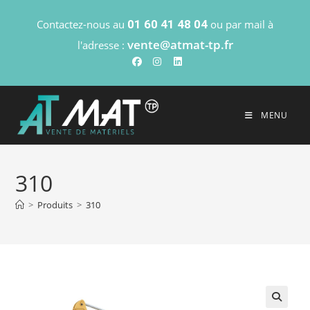
Contactez-nous au
01 60 41 48 04
ou par mail à
vente@atmat-tp.fr
l'adresse :
MENU
310
>
Produits
>
310