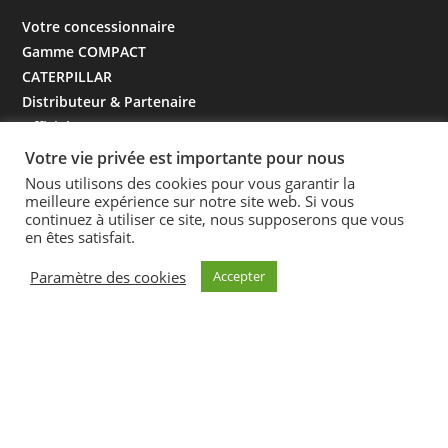
Votre concessionnaire
Gamme COMPACT
CATERPILLAR
Distributeur & Partenaire
Officiel 2023 RAPHAT
DISTRIBUTION
Votre vie privée est importante pour nous
Distributeur PACLITE -
Nous utilisons des cookies pour vous garantir la
meilleure expérience sur notre site web. Si vous
GOURDON
continuez à utiliser ce site, nous supposerons que vous
Adresse
: 1 Chemin des
en êtes satisfait.
Champs forts – 77470
Paramètre des cookies
Boutigny
Accepter
Dépôts
: Vaire sur Marne &
Marne la Vallée (77470 -
Boutigny)
Ouverture
: Du Lundi au
Vendredi de 8h00 à 12h00
et de 14h00 à 18h00