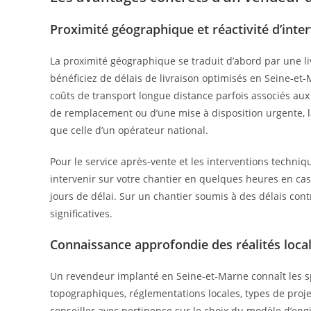
Proximité géographique et réactivité d’inte
La proximité géographique se traduit d’abord par une l
bénéficiez de délais de livraison optimisés en Seine-et-M
coûts de transport longue distance parfois associés aux
de remplacement ou d’une mise à disposition urgente, l
que celle d’un opérateur national.
Pour le service après-vente et les interventions techniq
intervenir sur votre chantier en quelques heures en cas
jours de délai. Sur un chantier soumis à des délais contr
significatives.
Connaissance approfondie des réalités loca
Un revendeur implanté en Seine-et-Marne connaît les spé
topographiques, réglementations locales, types de proj
conseiller avec pertinence sur le choix du modèle d’engin