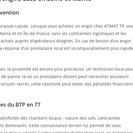
rvention
ivraison rapide. Lorsque vous achetez un engin chez ATMAT TP, vo
arne et en Île-de-France, sans les contraintes logistiques et les
 achats auprès d’opérateurs éloignés. En cas de besoin d’un engin
a réponse d’un prestataire local est incomparablement plus rapid
ues, la proximité est encore plus précieuse. Un technicien local peu
 de panne, là où un prestataire distant peut nécessiter plusieurs
actuels serrés, cette réactivité peut éviter des pénalités financière
les du BTP en 77
cificités des chantiers locaux : nature des sols, contraintes
ets dominants. Cette connaissance terrain lui permet de vous
 le mieux adapté à votre contexte d’utilisation local, en évitant les