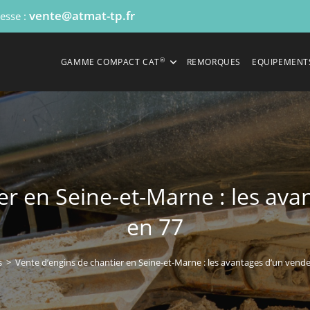
vente@atmat-tp.fr
resse :
®
GAMME COMPACT CAT
REMORQUES
EQUIPEMENT
er en Seine-et-Marne : les ava
en 77
s
>
Vente d’engins de chantier en Seine-et-Marne : les avantages d’un vende