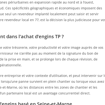
ones périurbaines en expansion rapide au nord et à l’ouest,
 sud. Ces spécificités géographiques et économiques imposent des
que seul un revendeur implanté localement peut saisir et servir
e revendeur local en 77, est la décision la plus judicieuse pour vo
nt dans l’achat d’engins TP ?
e votre trésorerie, votre productivité et votre image auprès de vos
ournisseur ne s’arrête pas au moment de la signature du bon de
de la prise en main, et se prolonge lors de chaque révision, de
pérationnelle.
 entreprise et votre contexte d’utilisation, et peut intervenir sur l
ix lorsqu’une panne survient en plein chantier ou lorsque vous avez
-et-Marne, où les distances entre les zones de chantier et les
d’un partenaire local est un avantage concurrentiel direct.
d’engins basé en Seine-et-Marne