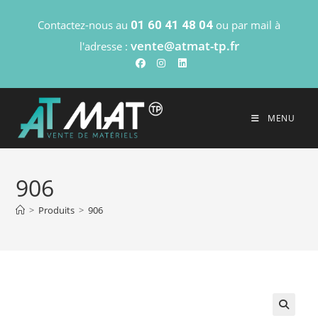
Contactez-nous au
01 60 41 48 04
ou par mail à
vente@atmat-tp.fr
l'adresse :
MENU
906
>
Produits
>
906