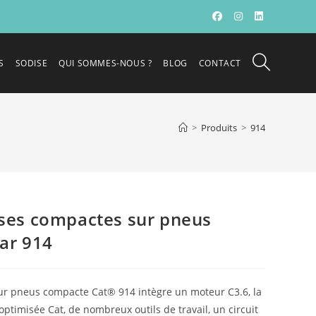
S
SODISE
QUI SOMMES-NOUS ?
BLOG
CONTACT
>
Produits
>
914
ses compactes sur pneus
lar 914
ur pneus compacte Cat® 914 intègre un moteur C3.6, la
optimisée Cat, de nombreux outils de travail, un circuit