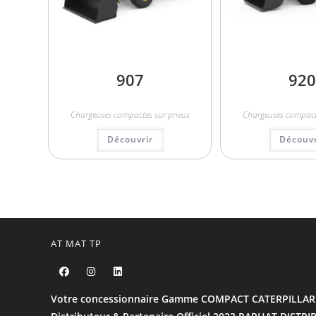
907
920
Chargeuses compactes sur pneus
Chargeuses compact
Découvrir
Découvr
AT MAT TP
Votre concessionnaire Gamme COMPACT CATERPILLAR