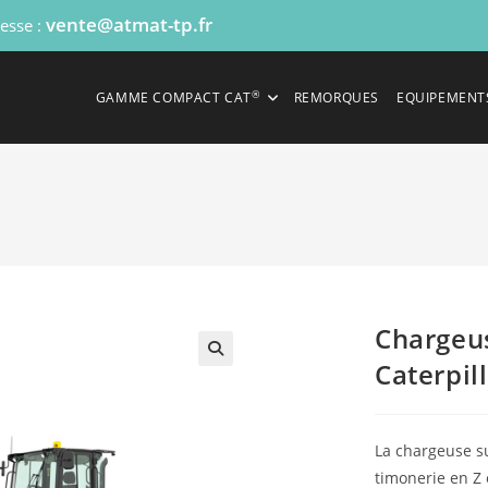
vente@atmat-tp.fr
resse :
®
GAMME COMPACT CAT
REMORQUES
EQUIPEMENT
Chargeu
Caterpil
La chargeuse s
timonerie en Z 