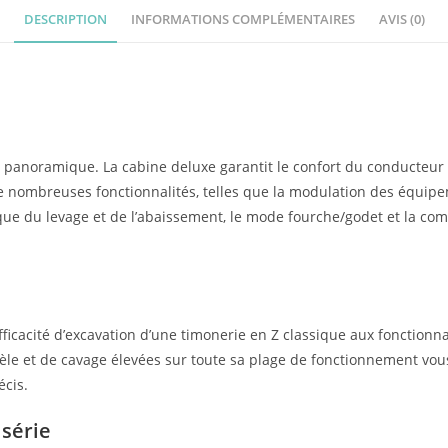
DESCRIPTION
INFORMATIONS COMPLÉMENTAIRES
AVIS (0)
ité panoramique. La cabine deluxe garantit le confort du conducte
nombreuses fonctionnalités, telles que la modulation des équipem
du levage et de l’abaissement, le mode fourche/godet et la comma
efficacité d’excavation d’une timonerie en Z classique aux fonction
llèle et de cavage élevées sur toute sa plage de fonctionnement v
écis.
 série