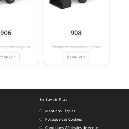
906
908
compactes sur pneus
Chargeuses compactes sur pneus
écouvrir
Découvrir
En Savoir Plus
Mentions Légales
Politique des Cookies
Conditions Générales de Vente