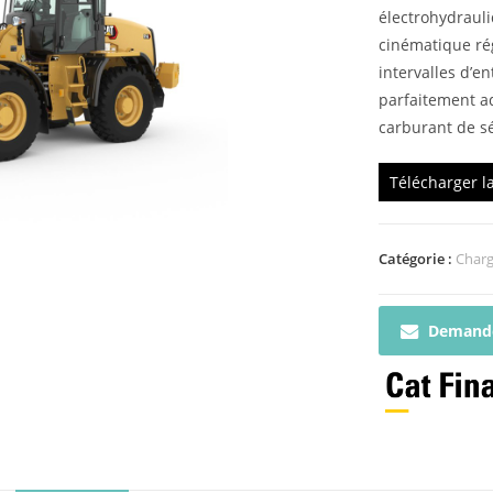
électrohydrauli
cinématique ré
intervalles d’e
parfaitement a
carburant de sé
Télécharger l
Catégorie :
Charg
Demande