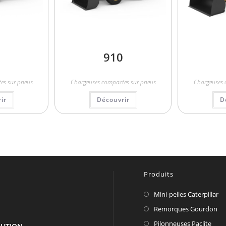
910
es sur pneus
Chargeuses compactes sur pneus
Chargeuses 
ir
Découvrir
D
Produits
Mini-pelles Caterpillar
Remorques Gourdon
Pilonneuses Paclite