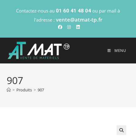
Contactez-nous au
01 60 41 48 04
ou par mail à
vente@atmat-tp.fr
l'adresse :
MENU
907
>
Produits
>
907